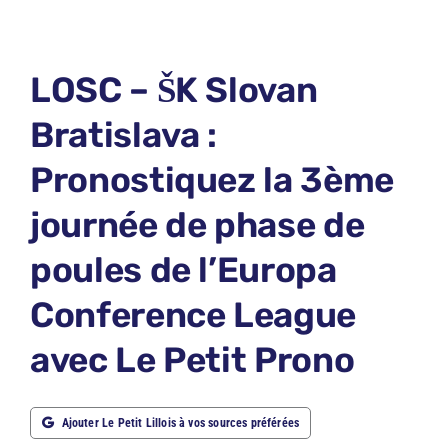
LE PETIT PRONO
LE PETIT JURY
LOSC – ŠK Slovan
ABONNEMENTS
Bratislava :
NOUS CONTACTER
Pronostiquez la 3ème
NOUS SUIVRE
journée de phase de
Rechercher:
poules de l’Europa
Conference League
avec Le Petit Prono
Ajouter Le Petit Lillois à vos sources préférées