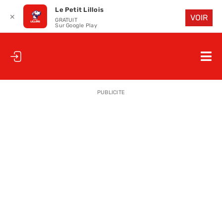
Le Petit Lillois
✕
VOIR
GRATUIT
Sur Google Play
Passer
au
Nav
contenu
à
ACCUEIL
bas
PUBLICITE
LE PETIT
LE PETIT
LA PETITE
LES PETIT
LE PETIT 
SAISON 25
CLUB