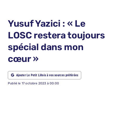
LE PETIT 
LE PETIT 
Yusuf Yazici : « Le
ABONNEM
LOSC restera toujours
NOUS CON
spécial dans mon
NOUS SUI
cœur »
Recherche
Ajouter Le Petit Lillois à vos sources préférées
Publié le 17 octobre 2023 à 00:00