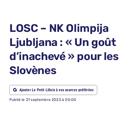
LE PETIT 
LE PETIT 
LOSC – NK Olimpija
ABONNEM
Ljubljana : « Un goût
NOUS CON
d’inachevé » pour les
NOUS SUI
Slovènes
Recherche
Ajouter Le Petit Lillois à vos sources préférées
Publié le 21 septembre 2023 à 00:00