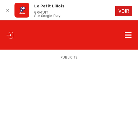
Le Petit Lillois
✕
VOIR
GRATUIT
Sur Google Play
Passer
au
Nav
contenu
à
ACCUEIL
bas
PUBLICITE
LE PETIT
LE PETIT
LA PETITE
LES PETIT
LE PETIT 
SAISON 25
CLUB