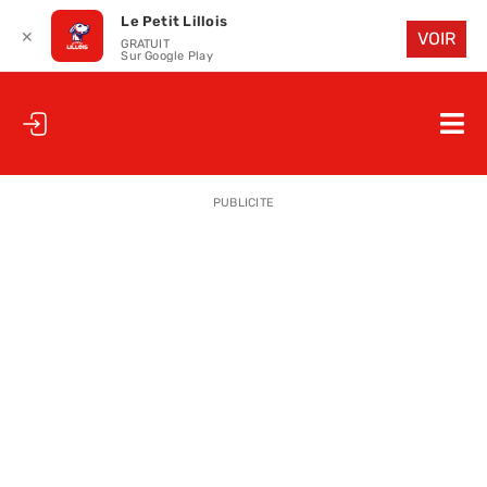
Le Petit Lillois
✕
VOIR
GRATUIT
Sur Google Play
Passer
au
Nav
contenu
à
ACCUEIL
bas
PUBLICITE
LE PETIT
LE PETIT
LA PETITE
LES PETIT
LE PETIT 
SAISON 25
CLUB