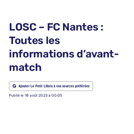
LE PETIT 
LE PETIT 
LOSC – FC Nantes :
ABONNEM
Toutes les
NOUS CON
informations d’avant-
NOUS SUI
match
Recherche
Ajouter Le Petit Lillois à vos sources préférées
Publié le 18 août 2023 à 00:00