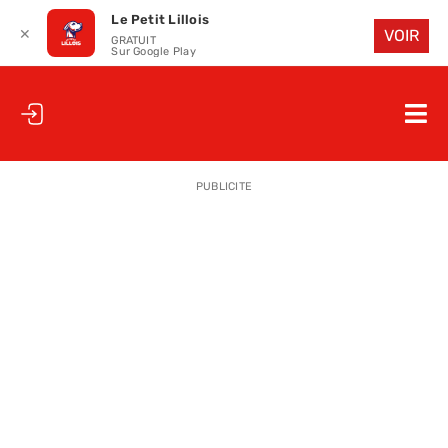
Le Petit Lillois
✕
VOIR
GRATUIT
Sur Google Play
Passer
au
Nav
contenu
à
ACCUEIL
bas
PUBLICITE
LE PETIT
LE PETIT
LA PETITE
LES PETIT
LE PETIT 
SAISON 25
CLUB