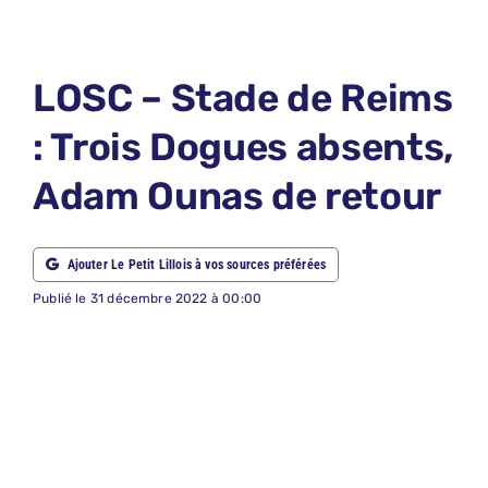
LE PETIT 
LE PETIT 
LOSC – Stade de Reims
ABONNEM
: Trois Dogues absents,
NOUS CON
Adam Ounas de retour
NOUS SUI
Recherche
Ajouter Le Petit Lillois à vos sources préférées
Publié le 31 décembre 2022 à 00:00