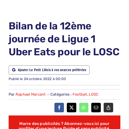
LE PETIT PRONO
LE PETIT JURY
Bilan de la 12ème
ABONNEMENTS
journée de Ligue 1
NOUS CONTACTER
Uber Eats pour le LOSC
NOUS SUIVRE
Rechercher:
Ajouter Le Petit Lillois à vos sources préférées
Publié le 24 octobre 2022 à 00:00
Par
Raphael Marcant
-
Catégories :
Football
,
LOSC
Marre des publicités ? Abonnez-vous ici pour
profiter d’une lecture fluide et sans publicité,