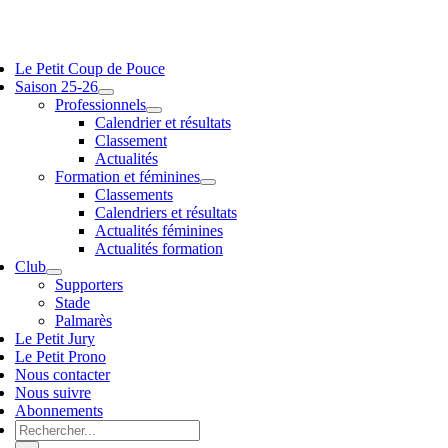
Passer
au
vigation
contenu
Le Petit Coup de Pouce
scule
Saison 25-26
Professionnels
Calendrier et résultats
Classement
Actualités
Formation et féminines
Classements
Calendriers et résultats
Actualités féminines
Actualités formation
Club
Supporters
Stade
Palmarès
Le Petit Jury
Le Petit Prono
Nous contacter
Nous suivre
Abonnements
Rechercher: