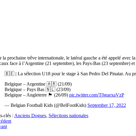
 la prochaine trêve internationale, le latéral gauche a été appelé avec 
caux face à l’Argentine (21 septembre), les Pays-Bas (23 septembre) et 
🇧🇪 | La sélection U18 pour le stage à San Pedro Del Pinatar. Au 
Belgique – Argentine 🇦🇷 (21/09)
Belgique – Pays Bas 🇳🇱 (23/09)
Belgique – Angleterre 🏴󠁧󠁢󠁥󠁮󠁧󠁿 (26/09)
pic.twitter.com/T0guexaVzP
— Belgian Football Kids (@BelFootKids)
September 17, 2022
s-clés :
Anciens Dogues
,
Sélections nationales
cédent
vant