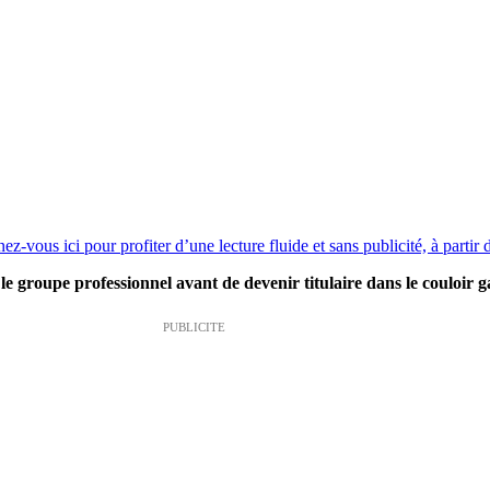
z-vous ici pour profiter d’une lecture fluide et sans publicité, à partir
e groupe professionnel avant de devenir titulaire dans le couloir ga
PUBLICITE