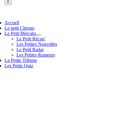
vigation
Accueil
scule
Le petit Chrono
Le Petit Mercato
Le Petit Récap’
Les Petites Nouvelles
Le Petit Radar
Les Petites Rumeurs
La Petite Tribune
Les Petits Quiz