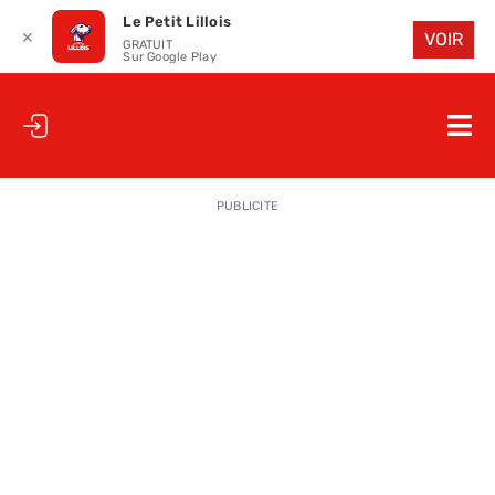
Le Petit Lillois
✕
VOIR
GRATUIT
Sur Google Play
Passer
au
Nav
contenu
à
ACCUEIL
bas
PUBLICITE
LE PETIT
LE PETIT
LA PETITE
LES PETIT
LE PETIT 
SAISON 25
CLUB