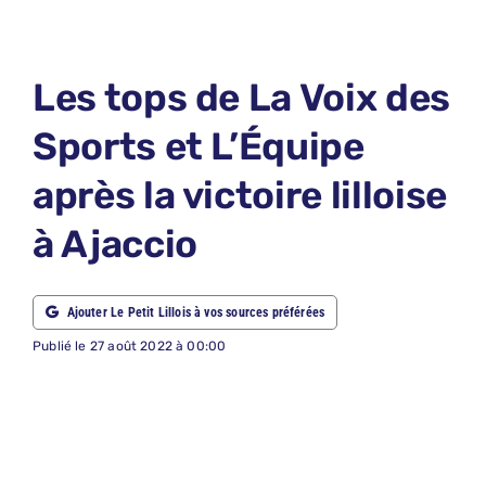
LE PETIT 
LE PETIT 
Les tops de La Voix des
ABONNEM
Sports et L’Équipe
NOUS CON
après la victoire lilloise
NOUS SUI
à Ajaccio
Recherche
Ajouter Le Petit Lillois à vos sources préférées
Publié le 27 août 2022 à 00:00