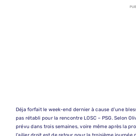
PUB
Déja forfait le week-end dernier à cause d’une bles
pas rétabli pour la rencontre LOSC – PSG. Selon Oliv
prévu dans trois semaines, voire même après la pr
l’ailier droit est de retour pour la troisième journé