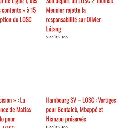
Son départ du LOSC ? Thomas
ur de Ligue 1, des
Meunier rejette la
 contents » à 15
responsabilité sur Olivier
ception du LOSC
Létang
9 août 2026
Hambourg SV – LOSC : Vertiges
cision » : La
pour Bentaleb, Mbappé et
ence de Matias
Nianzou préservés
do pour
– LOSC
8 août 2026