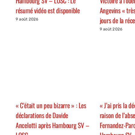
Hambourg SV – LOSC : Le
Victoire à l’ode
résumé vidéo est disponible
Angevins « très
jours de la ré
9 août 2026
9 août 2026
« C’était un peu bizarre » : Les
« J’ai pris la dé
déclarations de Davide
raison de l’abs
Ancelotti après Hambourg SV –
Fernandez-Par
LOSC
Hambourg SV 