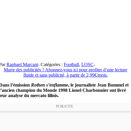
Par
Raphael Marcant
-
Catégories :
Football
,
LOSC
-
Marre des publicités ? Abonnez-vous ici pour profiter d’une lecture
fluide et sans publicité, à partir de 2,99€/mois.
Dans l’émission
Rothen s’enflamme
, le journaliste Jean Bommel et
l’ancien champion du Monde 1998 Lionel Charbonnier ont livré
leur analyse du mercato lillois.
PUBLICITE