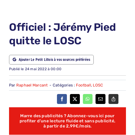
LE PETIT PRONO
LE PETIT JURY
Officiel : Jérémy Pied
ABONNEMENTS
quitte le LOSC
NOUS CONTACTER
NOUS SUIVRE
Ajouter Le Petit Lillois à vos sources préférées
Rechercher:
Publié le 24 mai 2022 à 00:00
Par
Raphael Marcant
-
Catégories :
Football
,
LOSC
Marre des publicités ? Abonnez-vous ici pour
profiter d’une lecture fluide et sans publicité,
à partir de 2,99€/mois.