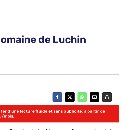
Domaine de Luchin
er d’une lecture fluide et sans publicité, à partir de
€/mois.