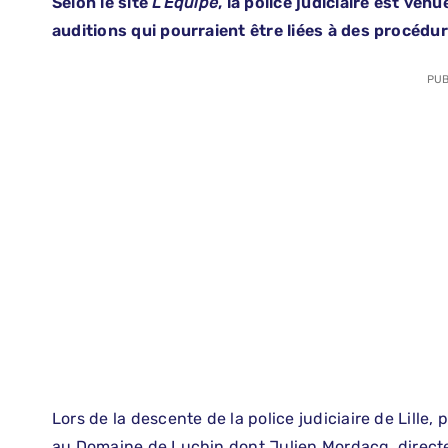
Selon le site
L’Équipe
, la police judiciaire est ve
auditions qui pourraient être liées à des procédu
PUB
Lors de la descente de la police judiciaire de Lille
au Domaine de Luchin dont Julien Mordacq, directeu