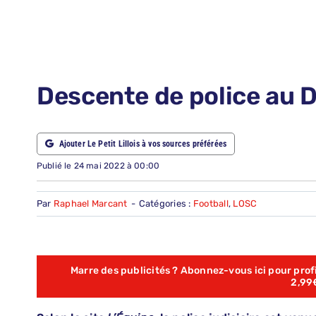
LE PETIT PRONO
NOUS CONTACTER
NOUS SUIVRE
Descente de police au 
ABONNEMENTS
Ajouter Le Petit Lillois à vos sources préférées
RECHERCHER:
Publié le 24 mai 2022 à 00:00
Par
Raphael Marcant
-
Catégories :
Football
,
LOSC
Marre des publicités ? Abonnez-vous ici pour profit
2,99