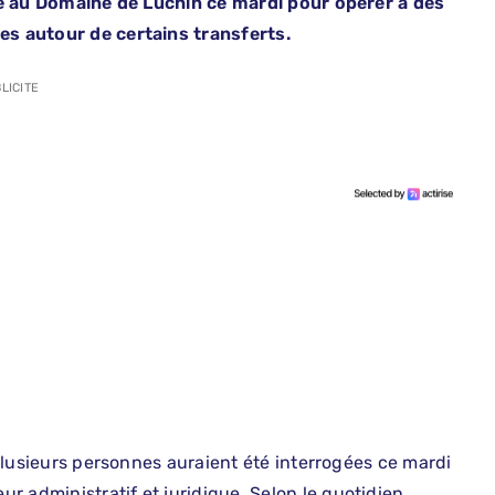
nue au Domaine de Luchin ce mardi pour opérer à des
res autour de certains transferts.
LICITE
, plusieurs personnes auraient été interrogées ce mardi
r administratif et juridique. Selon le quotidien