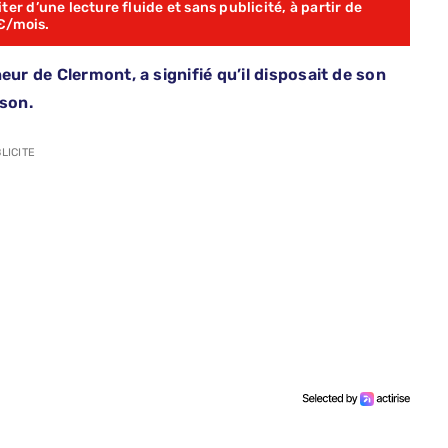
er d’une lecture fluide et sans publicité, à partir de
€/mois.
eur de Clermont, a signifié qu’il disposait de son
ison.
LICITE