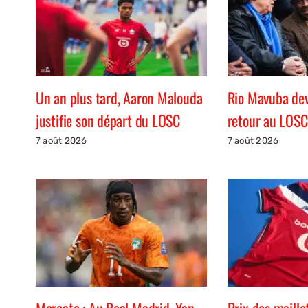
Un an plus tard, Aaron Malouda
Rio Mavuba devr
justifie son départ du LOSC
retour au LOSC
7 août 2026
7 août 2026