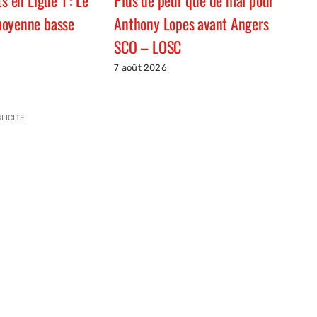
s en Ligue 1 : Le
Plus de peur que de mal pour
moyenne basse
Anthony Lopes avant Angers
SCO – LOSC
7 août 2026
LICITE