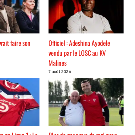
ait faire son
Officiel : Adeshina Ayodele
vendu par le LOSC au KV
Malines
7 août 2026