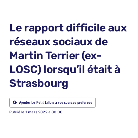
LE PETIT 
LE PETIT 
Le rapport difficile aux
ABONNEM
réseaux sociaux de
NOUS CON
Martin Terrier (ex-
NOUS SUI
LOSC) lorsqu’il était à
Recherche
Strasbourg
Ajouter Le Petit Lillois à vos sources préférées
Publié le 1 mars 2022 à 00:00