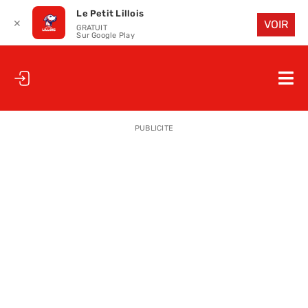
Le Petit Lillois
✕
VOIR
GRATUIT
Sur Google Play
Passer
au
Nav
contenu
à
ACCUEIL
bas
PUBLICITE
LE PETIT
LE PETIT
LA PETITE
LES PETIT
LE PETIT 
SAISON 25
CLUB