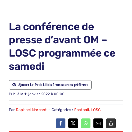
LE PETIT PRONO
LE PETIT JURY
La conférence de
ABONNEMENTS
presse d’avant OM –
NOUS CONTACTER
LOSC programmée ce
NOUS SUIVRE
samedi
Rechercher:
Ajouter Le Petit Lillois à vos sources préférées
Publié le 11 janvier 2022 à 00:00
Par
Raphael Marcant
-
Catégories :
Football
,
LOSC