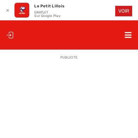
Le Petit Lillois
✕
VOIR
GRATUIT
Sur Google Play
Passer
au
Nav
contenu
à
ACCUEIL
bas
PUBLICITE
LE PETIT
LE PETIT
LA PETITE
LES PETIT
LE PETIT 
SAISON 25
CLUB