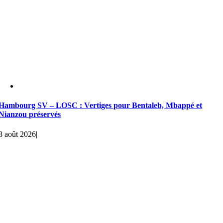
Hambourg SV – LOSC : Vertiges pour Bentaleb, Mbappé et
Nianzou préservés
8 août 2026
|