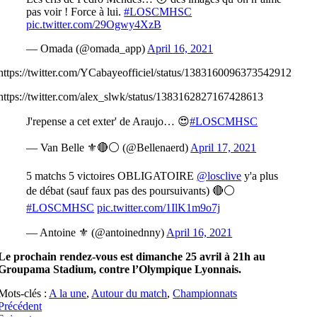
pas voir ! Force à lui.
#LOSCMHSC
pic.twitter.com/29Ogwy4XzB
— Omada (@omada_app)
April 16, 2021
https://twitter.com/YCabayeofficiel/status/1383160096373542912
https://twitter.com/alex_slwk/status/1383162827167428613
J'repense a cet exter' de Araujo… 😍
#LOSCMHSC
— Van Belle ⚜🔴⚪ (@Bellenaerd)
April 17, 2021
5 matchs 5 victoires OBLIGATOIRE
@losclive
y'a plus
de débat (sauf faux pas des poursuivants) 🔴⚪
#LOSCMHSC
pic.twitter.com/1IlK1m9o7j
— Antoine ⚜️ (@antoinednny)
April 16, 2021
Le prochain rendez-vous est dimanche 25 avril à 21h au
Groupama Stadium, contre l’Olympique Lyonnais.
Mots-clés :
A la une
,
Autour du match
,
Championnats
Précédent