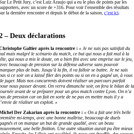
Sur Le Petit Jury, c’est Luiz Araujo qui a eu le plus de points par les
supporters, avec un score de +316. Pour voir l’ensemble des résultats
sur la dernière rencontre et depuis le début de la saison,
c’est ici
.
2 – Deux déclarations
Christophe Galtier après la rencontre :
« Je ne suis pas satisfait du
nul mais malgré le scénario du match, ce but qui nous a fait mal à la
tête, qui nous a mis le doute, on a bien fini avec une emprise sur le jeu,
avec beaucoup de pression sur la défense adverse sans pouvoir
marquer plus de buts. Jusqu’à la fin, il va falloir se battre. Je ne sais
pas si ce soir on a laissé filer des points ou si on en a gagné un, à vous
de juger. Mais nos concurrents doivent réaliser un parcours parfait
pour nous passer devant. On verra dimanche soir, on fera le bilan de l
journée avant de se préparer pour un gros match contre Lyon. On n’a
pas de pression car on fait en sorte de ne pas en mettre mais il y a
l’envie de réaliser un exploit. »
Michel Der Zakarian après la rencontre :
« On a fait une très belle
première mi-temps, avec une bonne maîtrise, beaucoup de duels
gagnés et on marque un but de grande qualité, avec un beau
mouvement, une belle finition. Une autre situation aurait pu être mieux
gérée. Ensuite, les Lillois ont accéléré, ils nous ont étouffés, des vagues