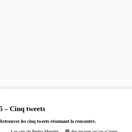
5 – Cinq tweets
Retrouvez les cinq tweets résumant la rencontre.
Les cris de Pedro Mendes… 😳 des images qu’on n’aime