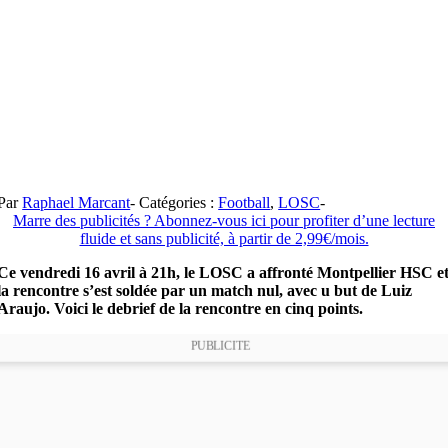
Par
Raphael Marcant
-
Catégories :
Football
,
LOSC
-
Marre des publicités ? Abonnez-vous ici pour profiter d’une lecture
fluide et sans publicité, à partir de 2,99€/mois.
Ce vendredi 16 avril à 21h, le LOSC a affronté Montpellier HSC e
la rencontre s’est soldée par un match nul, avec u but de Luiz
Araujo. Voici le debrief de la rencontre en cinq points.
PUBLICITE