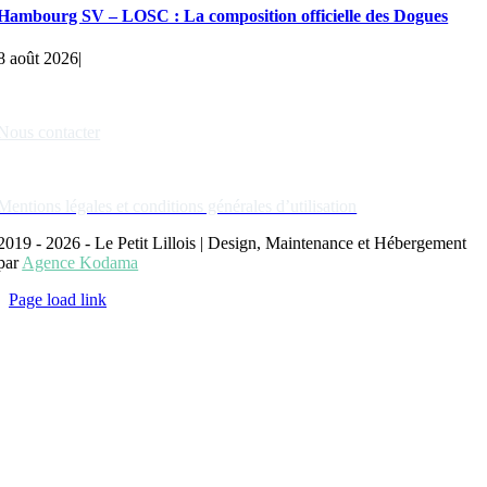
Hambourg SV – LOSC : La composition officielle des Dogues
8 août 2026
|
Liens rapides
Nous contacter
Nos partenaires
Mentions légales et conditions générales d’utilisation
2019 - 2026 - Le Petit Lillois | Design, Maintenance et Hébergement
par
Agence Kodama
Page load link
Aller
en
haut