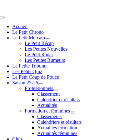
Passer
au
contenu
Navigation
à
Accueil
bascule
Le Petit Chrono
Le Petit Mercato
Le Petit Récap
Les Petites Nouvelles
Le Petit Radar
Les Petites Rumeurs
La Petite Tribune
Les Petits Quiz
Le Petit Coup de Pouce
Saison 25-26
Professionnels
Classement
Calendrier et résultats
Actualités
Formation et féminines
Classements
Calendriers et résultats
Actualités formation
Actualités féminines
Club