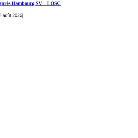
après Hambourg SV – LOSC
8 août 2026
|