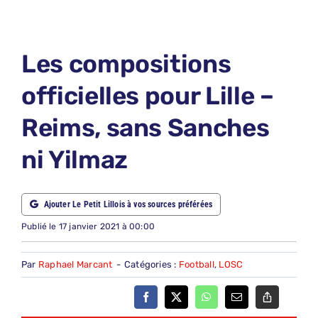
LE PETIT PRONO
LE PETIT JURY
Les compositions
ABONNEMENTS
officielles pour Lille –
NOUS CONTACTER
Reims, sans Sanches
NOUS SUIVRE
ni Yilmaz
Rechercher:
Ajouter Le Petit Lillois à vos sources préférées
Publié le 17 janvier 2021 à 00:00
Par
Raphael Marcant
-
Catégories :
Football
,
LOSC