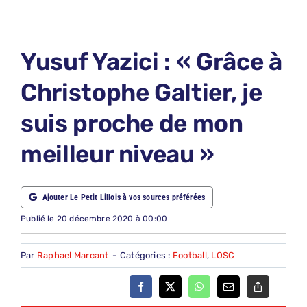
LE PETIT PRONO
LE PETIT JURY
Yusuf Yazici : « Grâce à
ABONNEMENTS
Christophe Galtier, je
NOUS CONTACTER
suis proche de mon
NOUS SUIVRE
meilleur niveau »
Rechercher:
Ajouter Le Petit Lillois à vos sources préférées
Publié le 20 décembre 2020 à 00:00
Par
Raphael Marcant
-
Catégories :
Football
,
LOSC