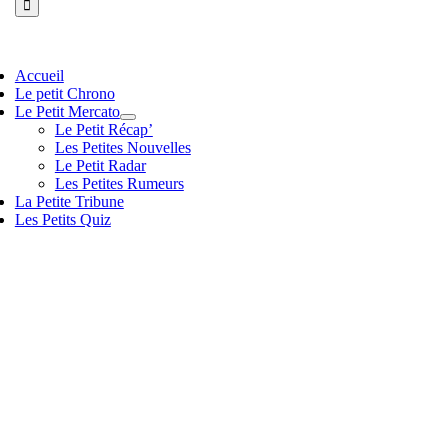
vigation
Accueil
scule
Le petit Chrono
Le Petit Mercato
Le Petit Récap’
Les Petites Nouvelles
Le Petit Radar
Les Petites Rumeurs
La Petite Tribune
Les Petits Quiz