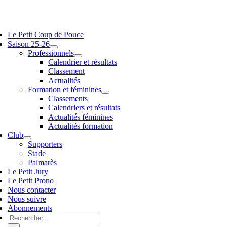
Passer
au
vigation
contenu
Le Petit Coup de Pouce
scule
Saison 25-26
Professionnels
Calendrier et résultats
Classement
Actualités
Formation et féminines
Classements
Calendriers et résultats
Actualités féminines
Actualités formation
Club
Supporters
Stade
Palmarès
Le Petit Jury
Le Petit Prono
Nous contacter
Nous suivre
Abonnements
Rechercher: