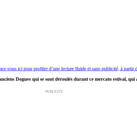
z-vous ici pour profiter d’une lecture fluide et sans publicité, à partir
 anciens Dogues qui se sont déroulés durant ce mercato estival, qui
PUBLICITE