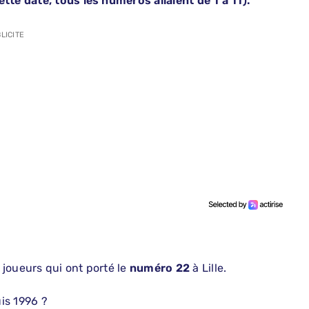
tte date, tous les numéros allaient de 1 à 11).
LICITE
s joueurs qui ont porté le
numéro 22
à Lille.
is 1996 ?