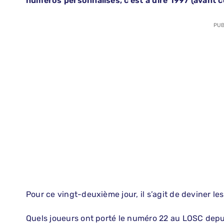
numéros personnalisés, c’est à dire 1997 (avant ce
PUB
Pour ce vingt-deuxième jour, il s’agit de deviner le
Quels joueurs ont porté le numéro 22 au LOSC depu