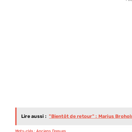
Lire aussi :
"Bientôt de retour" : Marius Broho
Mots-clés :
Anciens Dogues