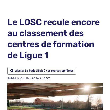
LE PETIT PRONO
LE PETIT JURY
Le LOSC recule encore
ABONNEMENTS
au classement des
NOUS CONTACTER
centres de formation
NOUS SUIVRE
de Ligue 1
Rechercher:
Ajouter Le Petit Lillois à vos sources préférées
Publié le 6 juillet 2026 à 13:02