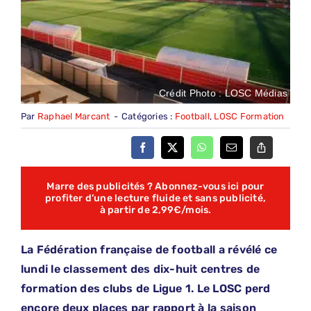
Crédit Photo : LOSC Médias
Par
Raphael Marcant
-
Catégories :
Football
,
LOSC Formation
Marre des publicités ? Abonnez-vous ici pour
profiter d’une lecture fluide et sans publicité,
à partir de 2,99€/mois.
La Fédération française de football a révélé ce
lundi le classement des dix-huit centres de
formation des clubs de Ligue 1. Le LOSC perd
encore deux places par rapport à la saison