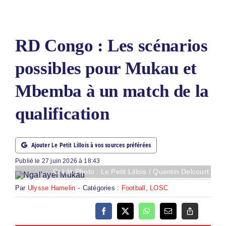
LE PETIT PRONO
LE PETIT JURY
RD Congo : Les scénarios
ABONNEMENTS
possibles pour Mukau et
NOUS CONTACTER
Mbemba à un match de la
NOUS SUIVRE
qualification
Rechercher:
Ajouter Le Petit Lillois à vos sources préférées
Publié le 27 juin 2026 à 18:43
Crédit Photo : Le Petit Lillois / Quentin Delcourt
Par
Ulysse Hamelin
-
Catégories :
Football
,
LOSC