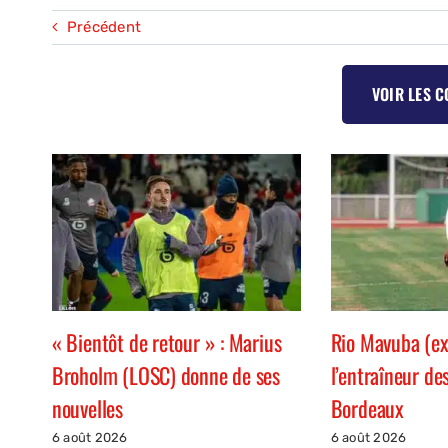
Précédent
VOIR LES 
« Bientôt de retour » : Marius
Rio Mavuba (ex
Broholm (LOSC) donne de ses
l’entraîneur de
nouvelles
Bordeaux
6 août 2026
6 août 2026