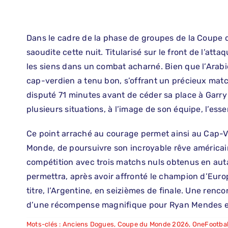
Dans le cadre de la phase de groupes de la Coupe d
saoudite cette nuit. Titularisé sur le front de l’atta
les siens dans un combat acharné. Bien que l’Arabie
cap-verdien a tenu bon, s’offrant un précieux match 
disputé 71 minutes avant de céder sa place à Garry 
plusieurs situations, à l’image de son équipe, l’essent
Ce point arraché au courage permet ainsi au Cap-V
Monde, de poursuivre son incroyable rêve américain 
compétition avec trois matchs nuls obtenus en aut
permettra, après avoir affronté le champion d’Europ
titre, l’Argentine, en seizièmes de finale. Une renco
d’une récompense magnifique pour Ryan Mendes et
Mots-clés :
Anciens Dogues
,
Coupe du Monde 2026
,
OneFootbal