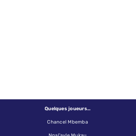
Quelques joueurs…
Chancel Mbemba
Ngal’ayle Mukau