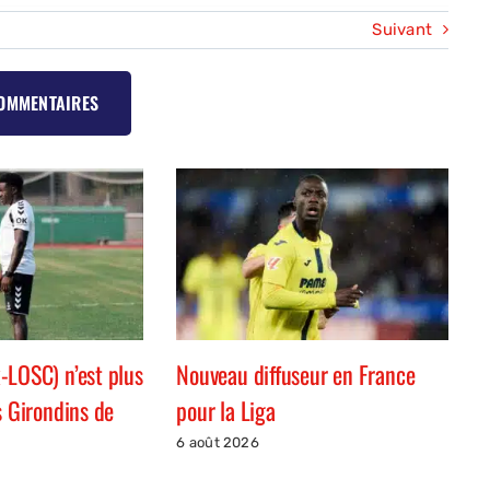
Suivant
COMMENTAIRES
-LOSC) n’est plus
Nouveau diffuseur en France
s Girondins de
pour la Liga
6 août 2026