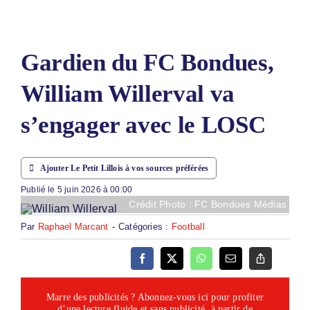
LE PETIT PRONO
LE PETIT JURY
Gardien du FC Bondues,
ABONNEMENTS
William Willerval va
NOUS CONTACTER
s’engager avec le LOSC
NOUS SUIVRE
Rechercher:
Ajouter Le Petit Lillois à vos sources préférées
Publié le 5 juin 2026 à 00:00
Crédit Photo : FC Bondues Médias
Par
Raphael Marcant
-
Catégories :
Football
Marre des publicités ? Abonnez-vous ici pour profiter
d’une lecture fluide et sans publicité, à partir de