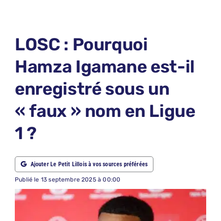
LE PETIT PRONO
LE PETIT JURY
LOSC : Pourquoi
ABONNEMENTS
Hamza Igamane est-il
NOUS CONTACTER
enregistré sous un
NOUS SUIVRE
« faux » nom en Ligue
Rechercher:
1 ?
Ajouter Le Petit Lillois à vos sources préférées
Publié le 13 septembre 2025 à 00:00