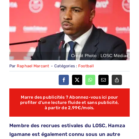
Crédit Photo : LOSC Médias
Par
Raphael Marcant
-
Catégories :
Football
Marre des publicités ? Abonnez-vous ici pour
profiter d’une lecture fluide et sans publicité,
à partir de 2,99€/mois.
Membre des recrues estivales du LOSC, Hamza
Igamane est également connu sous un autre