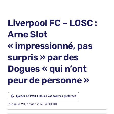
LE PETIT PRONO
LE PETIT JURY
Liverpool FC – LOSC :
ABONNEMENTS
Arne Slot
NOUS CONTACTER
« impressionné, pas
NOUS SUIVRE
surpris » par des
Rechercher:
Dogues « qui n’ont
peur de personne »
Ajouter Le Petit Lillois à vos sources préférées
Publié le 20 janvier 2025 à 00:00