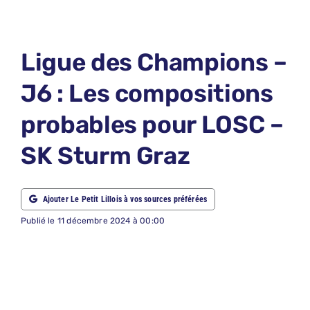
LE PETIT 
LE PETIT 
Ligue des Champions –
ABONNEM
J6 : Les compositions
NOUS CON
probables pour LOSC –
NOUS SUI
SK Sturm Graz
Recherche
Ajouter Le Petit Lillois à vos sources préférées
Publié le 11 décembre 2024 à 00:00