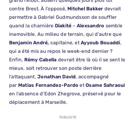
grand retour, absent quelques jours plus tôt
contre Brest. À l’opposé,
Mitchel Bakker
devrait
permettre à Gabriel Gudmundsson de souffler
quand la charnière
Diakité
–
Alexsandro
semble
inamovible. Au milieu de terrain, qui d’autre que
Benjamin André,
capitaine, et
Ayyoub Bouaddi
,
qui a été mis au repos le week-end dernier ?
Enfin,
Rémy Cabella
devrait être là où il se sent le
mieux, soit retrouver son poste derrière
l’attaquant,
Jonathan David
, accompagné
par
Matias Fernandez-Pardo
et
Osame
Sahraoui
en l’absence d’Edon Zhegrova, préservé pour le
déplacement à Marseille.
PUBLICITE