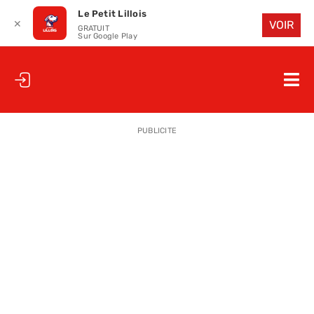
Le Petit Lillois
✕
VOIR
GRATUIT
Sur Google Play
Passer
au
Nav
contenu
à
ACCUEIL
bas
PUBLICITE
LE PETIT
LE PETIT
LA PETITE
LES PETIT
LE PETIT 
SAISON 25
CLUB