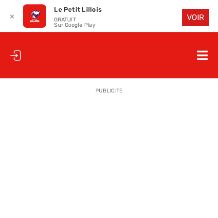
Le Petit Lillois
✕
VOIR
GRATUIT
Sur Google Play
Passer
au
Nav
contenu
à
ACCUEIL
bas
PUBLICITE
LE PETIT
LE PETIT
LA PETITE
LES PETIT
LE PETIT 
SAISON 25
CLUB