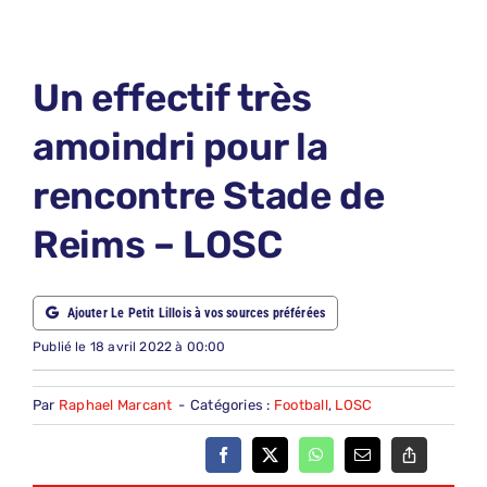
LE PETIT PRONO
LE PETIT JURY
Un effectif très
ABONNEMENTS
amoindri pour la
NOUS CONTACTER
rencontre Stade de
NOUS SUIVRE
Reims – LOSC
Rechercher:
Ajouter Le Petit Lillois à vos sources préférées
Publié le 18 avril 2022 à 00:00
Par
Raphael Marcant
-
Catégories :
Football
,
LOSC