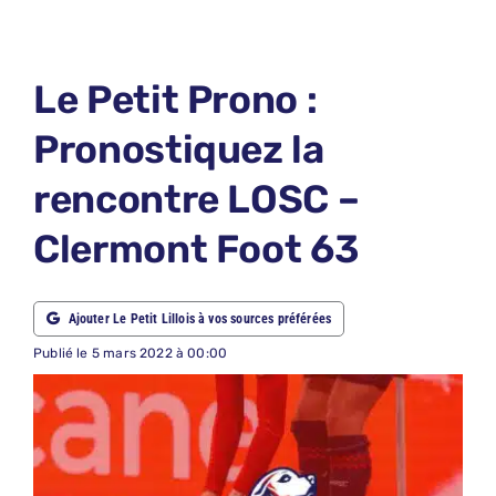
LE PETIT PRONO
LE PETIT JURY
Le Petit Prono :
ABONNEMENTS
Pronostiquez la
NOUS CONTACTER
rencontre LOSC –
NOUS SUIVRE
Clermont Foot 63
Rechercher:
Ajouter Le Petit Lillois à vos sources préférées
Publié le 5 mars 2022 à 00:00