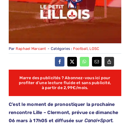
Par
Raphael Marcant
-
Catégories :
Football
,
LOSC
Marre des publicités ? Abonnez-vous ici pour
profiter d’une lecture fluide et sans publicité,
à partir de 2,99€/mois.
C’est le moment de pronostiquer la prochaine
rencontre Lille – Clermont, prévue ce dimanche
06 mars à 17h05
et diffusée sur
Canal+Sport.