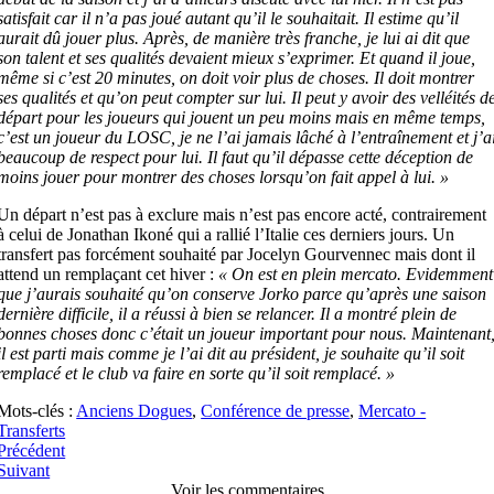
satisfait car il n’a pas joué autant qu’il le souhaitait. Il estime qu’il
aurait dû jouer plus. Après, de manière très franche, je lui ai dit que
son talent et ses qualités devaient mieux s’exprimer. Et quand il joue,
même si c’est 20 minutes, on doit voir plus de choses. Il doit montrer
ses qualités et qu’on peut compter sur lui. Il peut y avoir des velléités d
départ pour les joueurs qui jouent un peu moins mais en même temps,
c’est un joueur du LOSC, je ne l’ai jamais lâché à l’entraînement et j’a
beaucoup de respect pour lui. Il faut qu’il dépasse cette déception de
moins jouer pour montrer des choses lorsqu’on fait appel à lui. »
Un départ n’est pas à exclure mais n’est pas encore acté, contrairement
à celui de Jonathan Ikoné qui a rallié l’Italie ces derniers jours. Un
transfert pas forcément souhaité par Jocelyn Gourvennec mais dont il
attend un remplaçant cet hiver :
« On est en plein mercato. Evidemment
que j’aurais souhaité qu’on conserve Jorko parce qu’après une saison
dernière difficile, il a réussi à bien se relancer. Il a montré plein de
bonnes choses donc c’était un joueur important pour nous. Maintenant
il est parti mais comme je l’ai dit au président, je souhaite qu’il soit
remplacé et le club va faire en sorte qu’il soit remplacé. »
Mots-clés :
Anciens Dogues
,
Conférence de presse
,
Mercato -
Transferts
Précédent
Suivant
Voir les commentaires