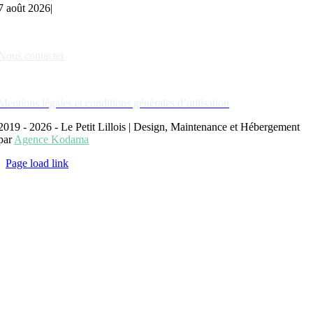
7 août 2026
|
Liens rapides
Nous contacter
Nos partenaires
Mentions légales et conditions générales d’utilisation
2019 - 2026 - Le Petit Lillois | Design, Maintenance et Hébergement
par
Agence Kodama
Page load link
Aller
en
haut