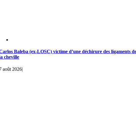
Carlos Baleba (ex-LOSC) victime d’une déchirure des ligaments d
la cheville
7 août 2026
|