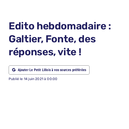
LE PETIT 
LE PETIT 
Edito hebdomadaire :
ABONNEM
Galtier, Fonte, des
NOUS CON
réponses, vite !
NOUS SUI
Recherche
Ajouter Le Petit Lillois à vos sources préférées
Publié le 14 juin 2021 à 00:00