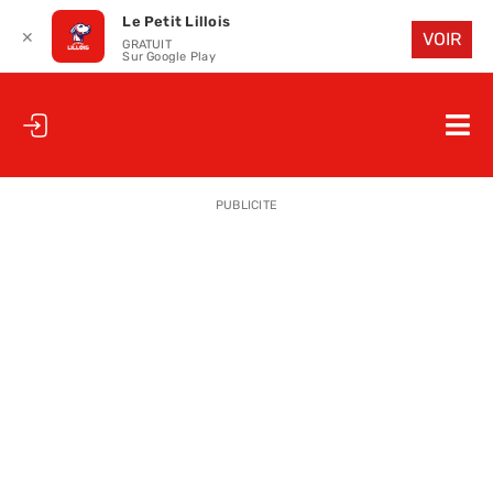
Le Petit Lillois
✕
VOIR
GRATUIT
Sur Google Play
Passer
au
Nav
contenu
à
ACCUEIL
bas
PUBLICITE
LE PETIT
LE PETIT
LA PETITE
LES PETIT
LE PETIT 
SAISON 25
CLUB