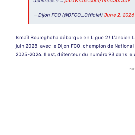
délivrées ✅…
pic.twitter.com/t4h4J0fAb9
— Dijon FCO (@DFCO_Officiel)
June 2, 2026
Ismaïl Bouleghcha débarque en Ligue 2 ! L’ancien Li
juin 2028, avec le Dijon FCO, champion de National 
2025-2026. Il est, détenteur du numéro 93 dans le d
PUB