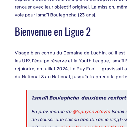
renouer avec leur objectif originel. La mission, mêm
voie pour Ismaïl Bouleghcha (23 ans).
Bienvenue en Ligue 2
Visage bien connu du Domaine de Luchin, où il est
les U19, l’équipe réserve et la Youth League, Isma
rejoindre, en juillet 2024, Le Puy Foot. Il gravissai
du National 3 au National, jusqu’à frapper à la porte
𝗜𝘀𝗺𝗮𝗶̈𝗹 𝗕𝗼𝘂𝗹𝗲𝗴𝗵𝗰𝗵𝗮, 𝗱𝗲𝘂𝘅𝗶𝗲̀𝗺𝗲 𝗿𝗲𝗻𝗳𝗼𝗿𝘁 
En provenance du
@lepuyenvelayfc
Ismaïl 
de réaliser une saison aboutie avec vingt-s