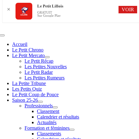
Le Petit Lillois
VOIR
✕
GRATUIT
Sur Google Play
Passer
au
contenu
Navigation
à
Accueil
bascule
Le Petit Chrono
Le Petit Mercato
Le Petit Récap
Les Petites Nouvelles
Le Petit Radar
Les Petites Rumeurs
La Petite Tribune
Les Petits Quiz
Le Petit Coup de Pouce
Saison 25-26
Professionnels
Classement
Calendrier et résultats
Actualités
Formation et féminines
Classements