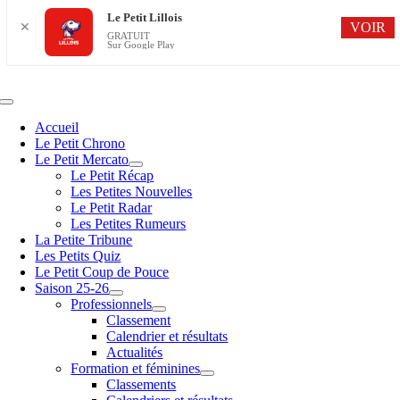
Le Petit Lillois
VOIR
✕
GRATUIT
Sur Google Play
Passer
au
contenu
Navigation
à
Accueil
bascule
Le Petit Chrono
Le Petit Mercato
Le Petit Récap
Les Petites Nouvelles
Le Petit Radar
Les Petites Rumeurs
La Petite Tribune
Les Petits Quiz
Le Petit Coup de Pouce
Saison 25-26
Professionnels
Classement
Calendrier et résultats
Actualités
Formation et féminines
Classements