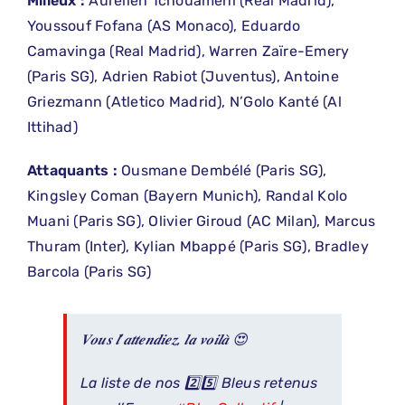
Milieux :
Aurélien Tchouaméni (Real Madrid),
Youssouf Fofana (AS Monaco), Eduardo
Camavinga (Real Madrid), Warren Zaïre-Emery
(Paris SG), Adrien Rabiot (Juventus), Antoine
Griezmann (Atletico Madrid), N’Golo Kanté (Al
Ittihad)
Attaquants :
Ousmane Dembélé (Paris SG),
Kingsley Coman (Bayern Munich), Randal Kolo
Muani (Paris SG), Olivier Giroud (AC Milan), Marcus
Thuram (Inter), Kylian Mbappé (Paris SG), Bradley
Barcola (Paris SG)
𝑽𝒐𝒖𝒔 𝒍’𝒂𝒕𝒕𝒆𝒏𝒅𝒊𝒆𝒛, 𝒍𝒂 𝒗𝒐𝒊𝒍𝒂̀ 😍
La liste de nos 2️⃣5️⃣ Bleus retenus