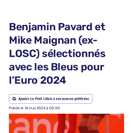
LE PETIT PRONO
LE PETIT JURY
Benjamin Pavard et
ABONNEMENTS
Mike Maignan (ex-
NOUS CONTACTER
LOSC) sélectionnés
NOUS SUIVRE
avec les Bleus pour
Rechercher:
l’Euro 2024
Ajouter Le Petit Lillois à vos sources préférées
Publié le 16 mai 2024 à 00:00