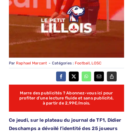
Par
Raphael Marcant
-
Catégories :
Football
,
LOSC
Marre des publicités ? Abonnez-vous ici pour
profiter d’une lecture fluide et sans publicité,
à partir de 2,99€/mois.
Ce jeudi, sur le plateau du journal de TF1, Didier
Deschamps a dévoilé l’identité des 25 joueurs