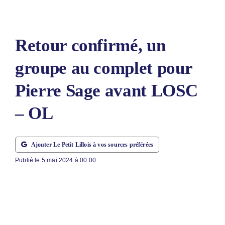
LE PETIT 
LE PETIT 
Retour confirmé, un
ABONNEM
groupe au complet pour
NOUS CON
Pierre Sage avant LOSC
NOUS SUI
– OL
Rechercher
Ajouter Le Petit Lillois à vos sources préférées
Publié le 5 mai 2024 à 00:00