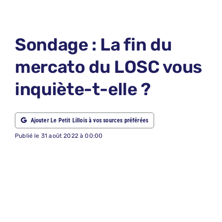
LE PETIT 
LE PETIT 
Sondage : La fin du
ABONNEM
mercato du LOSC vous
NOUS CON
inquiète-t-elle ?
NOUS SUI
Recherche
Ajouter Le Petit Lillois à vos sources préférées
Publié le 31 août 2022 à 00:00