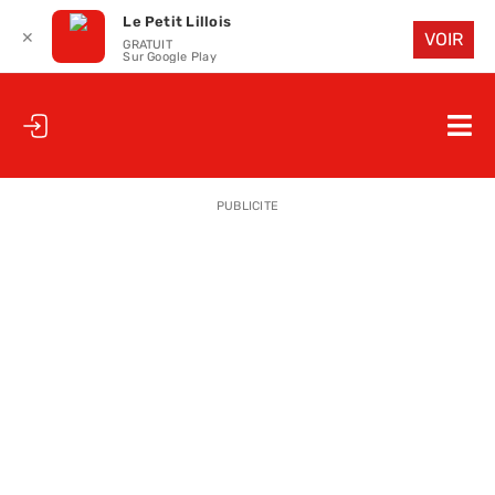
Le Petit Lillois
✕
VOIR
GRATUIT
Sur Google Play
Passer
au
Nav
contenu
à
ACCUEIL
bas
PUBLICITE
LE PETIT
LE PETIT
LA PETITE
LES PETIT
LE PETIT 
SAISON 25
CLUB