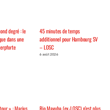
cond degré : le
45 minutes de temps
que dans une
additionnel pour Hambourg SV
terpforte
– LOSC
6 août 2026
tour » : Marius
Rio Mavuba (ex-LOSC) n’est plus