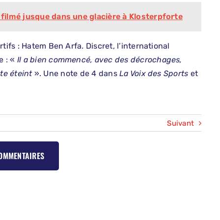
 filmé jusque dans une glacière à Klosterpforte
tifs : Hatem Ben Arfa. Discret, l’international
e : «
Il a bien commencé, avec des décrochages,
ite éteint
». Une note de 4 dans
La Voix des Sports
et
Suivant
COMMENTAIRES