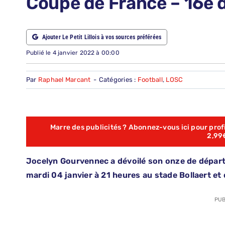
Coupe de France – 16e d
ABONNEMENTS
Ajouter Le Petit Lillois à vos sources préférées
RECHERCHER:
Publié le 4 janvier 2022 à 00:00
Par
Raphael Marcant
-
Catégories :
Football
,
LOSC
Marre des publicités ? Abonnez-vous ici pour profit
2,99
Jocelyn Gourvennec a dévoilé son onze de départ 
mardi 04 janvier à 21 heures au stade Bollaert et
PUB