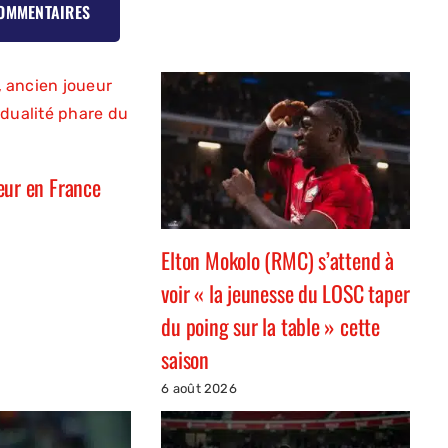
COMMENTAIRES
eur en France
Elton Mokolo (RMC) s’attend à
voir « la jeunesse du LOSC taper
du poing sur la table » cette
saison
6 août 2026