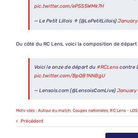
pic.twitter.com/ePSS5WMk7H
— Le Petit Lillois ⚜️ (@LePetitLillois)
January
Du côté du RC Lens, voici la composition de départ 
Voici le onze de départ du
#RCLens
contre L
pic.twitter.com/BpQB1NNBgU
— Lensois.com (@LensoisComLive)
January 
Mots-clés :
Autour du match
,
Coupes nationales
,
RC Lens - LO
Précédent