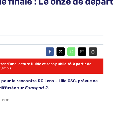
e finale : Le onze de dépa
er d’une lecture fluide et sans publicité, à partir de
€/mois.
pour la rencontre RC Lens – Lille OSC, prévue ce
 diffusée sur
Eurosport 2
.
LICITE