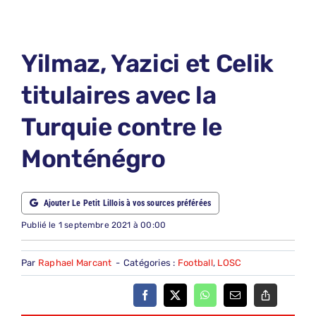
LE PETIT PRONO
LE PETIT JURY
Yilmaz, Yazici et Celik
ABONNEMENTS
titulaires avec la
NOUS CONTACTER
Turquie contre le
NOUS SUIVRE
Monténégro
Rechercher:
Ajouter Le Petit Lillois à vos sources préférées
Publié le 1 septembre 2021 à 00:00
Par
Raphael Marcant
-
Catégories :
Football
,
LOSC