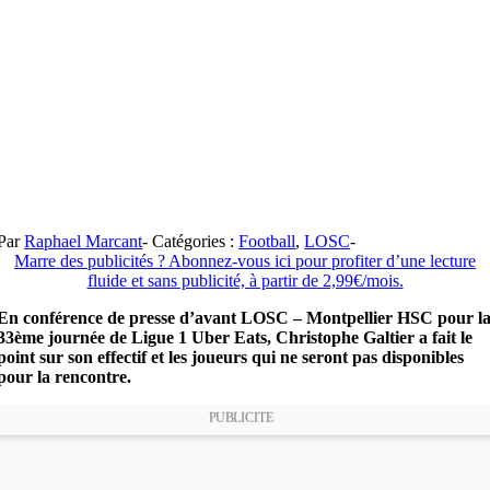
Par
Raphael Marcant
-
Catégories :
Football
,
LOSC
-
Marre des publicités ? Abonnez-vous ici pour profiter d’une lecture
fluide et sans publicité, à partir de 2,99€/mois.
En conférence de presse d’avant LOSC – Montpellier HSC pour l
33ème journée de Ligue 1 Uber Eats, Christophe Galtier a fait le
point sur son effectif et les joueurs qui ne seront pas disponibles
pour la rencontre.
PUBLICITE