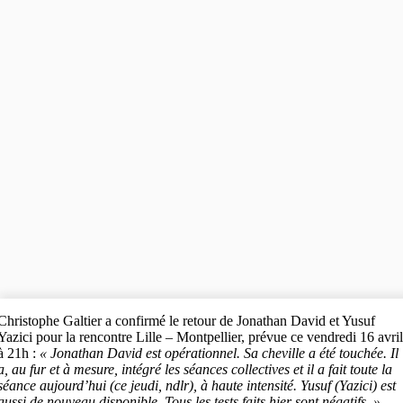
Christophe Galtier a confirmé le retour de Jonathan David et Yusuf
Yazici pour la rencontre Lille – Montpellier, prévue ce vendredi 16 avri
à 21h :
« Jonathan David est opérationnel. Sa cheville a été touchée. Il
a, au fur et à mesure, intégré les séances collectives et il a fait toute la
séance aujourd’hui (ce jeudi, ndlr), à haute intensité. Yusuf (Yazici) est
aussi de nouveau disponible. Tous les tests faits hier sont négatifs. »