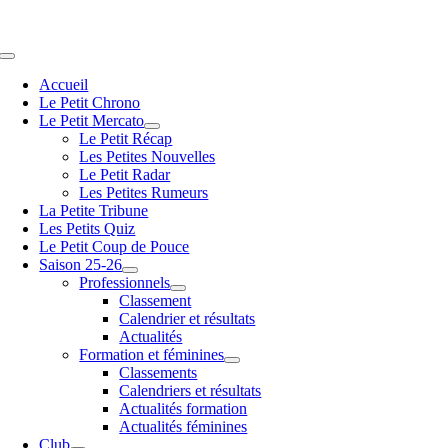
Passer
au
contenu
Navigation
à
Accueil
bascule
Le Petit Chrono
Le Petit Mercato
Le Petit Récap
Les Petites Nouvelles
Le Petit Radar
Les Petites Rumeurs
La Petite Tribune
Les Petits Quiz
Le Petit Coup de Pouce
Saison 25-26
Professionnels
Classement
Calendrier et résultats
Actualités
Formation et féminines
Classements
Calendriers et résultats
Actualités formation
Actualités féminines
Club