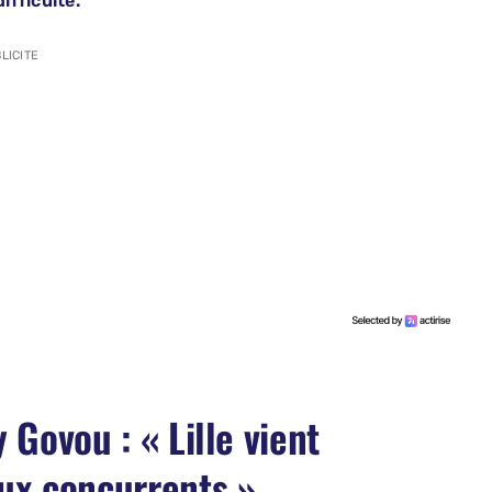
ifficulté.
LICITE
 Govou : « Lille vient
ux concurrents »