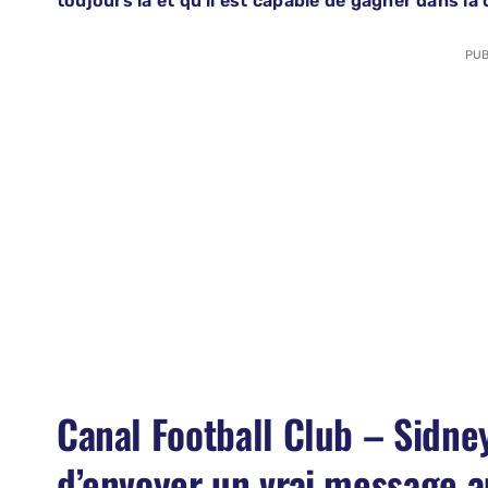
toujours là et qu’il est capable de gagner dans la d
PUB
Canal Football Club – Sidney
d’envoyer un vrai message a