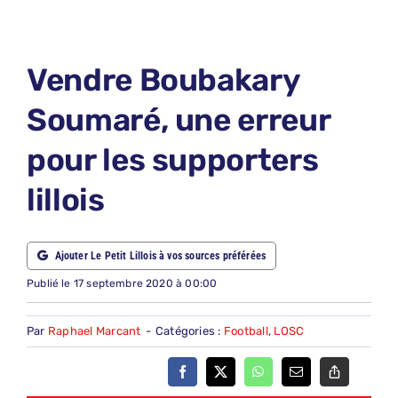
LE PETIT PRONO
LE PETIT JURY
Vendre Boubakary
ABONNEMENTS
Soumaré, une erreur
NOUS CONTACTER
pour les supporters
NOUS SUIVRE
lillois
Rechercher:
Ajouter Le Petit Lillois à vos sources préférées
Publié le 17 septembre 2020 à 00:00
Par
Raphael Marcant
-
Catégories :
Football
,
LOSC