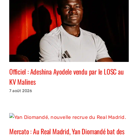
Officiel : Adeshina Ayodele vendu par le LOSC au
KV Malines
7 août 2026
Mercato : Au Real Madrid, Yan Diomandé bat des