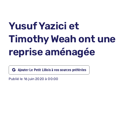
LE PETIT 
LE PETIT 
Yusuf Yazici et
ABONNEM
Timothy Weah ont une
NOUS CON
reprise aménagée
NOUS SUI
Recherche
Ajouter Le Petit Lillois à vos sources préférées
Publié le 16 juin 2020 à 00:00