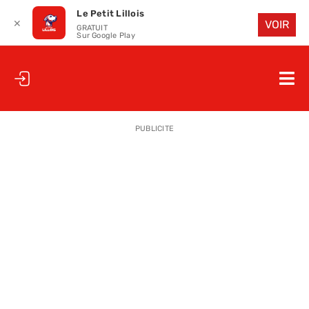
Le Petit Lillois
✕
VOIR
GRATUIT
Sur Google Play
Passer
au
Nav
contenu
à
ACCUEIL
bas
PUBLICITE
LE PETIT
LE PETIT
LA PETITE
LES PETIT
LE PETIT 
SAISON 25
CLUB